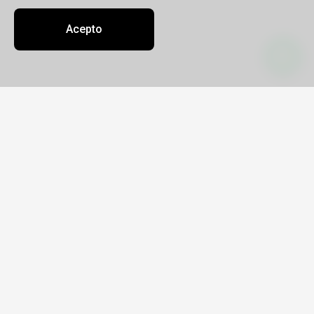
Acepto
Contacto
Sobre nosotros
Oficinas
info@portustravel.tur.ar
(0291) 4135078
Portus Travel
Legajo 10628
CUIT 27-27196064-1
Yrigoyen 762 PB
Lunes a viernes de 8.30 a 11.30 y de tarde
consignar cita previa