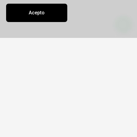
Acepto
Contacto
Sobre nosotros
Oficinas
info@portustravel.tur.ar
(0291) 4135078
Portus Travel
Legajo 10628
CUIT 27-27196064-1
Yrigoyen 762 PB
Lunes a viernes de 8.30 a 11.30 y de tarde
consignar cita previa