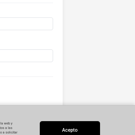
 la web y
os a las
Acepto
 a solicitar