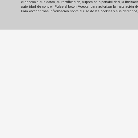
el acceso a sus datos, su rectificación, supresión o portabilidad, la limi
autoridad de control. Pulse el botón Aceptar para autorizar la instalación
Para obtener más información sobre el uso de las cookies y sus derechos, 