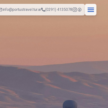
info@portustravel.tur.ar
(0291) 4135078