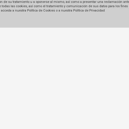
tación de su tratamiento u a oponerse al mismo, así como a presentar una reclamación ant
 de todas las cookies, así como el tratamiento y comunicación de sus datos para los fines
acceda a nuestra Política de Cookies o a nuestra Política de Privacidad