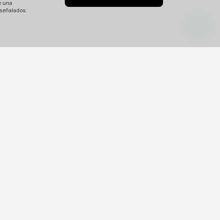
e una
 señalados.