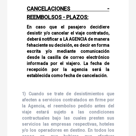
CANCELACIONES -
REEMBOLSOS - PLAZOS:
En caso que el pasajero decidiere
desistir y/o cancelar el viaje contratado,
deberá notificar a LA AGENCIA de manera
fehaciente su decisión, es decir en forma
escrita y/o mediante comunicación
desde la casilla de correo electrónico
informada por el viajero. La fecha de
recepción por la agencia será la
establecida como fecha de cancelación.
1) Cuando se trate de desistimientos que
afecten a servicios contratados en firme por
la Agencia, el reembolso pedido antes del
viaje estará sujeto a las condiciones
contractuales bajo las cuales presten sus
servicios las empresas respectivas, hoteles
y/o los operadores en destino. En todos los